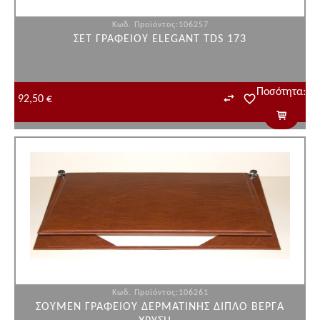
Κωδ. Προϊόντος:106257
ΣΕΤ ΓΡΑΦΕΙΟΥ ELEGANT TDS 173
Ποσότητα:
92,50 €
Κωδ. Προϊόντος:106261
ΣΟΥΜΕΝ ΓΡΑΦΕΙΟΥ ΔΕΡΜΑΤΙΝΗΣ ΔΙΠΛΟ ΒΕΡΓΑ