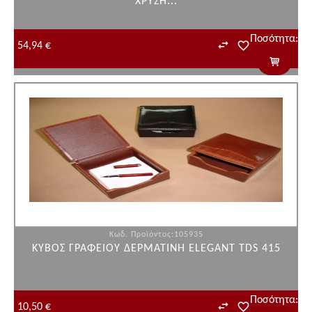
ΧΡΥΣΗ...
Ποσότητα:
54,94 €
Κωδ. Προϊόντος:105935
ΚΥΒΟΣ ΓΡΑΦΕΙΟΥ ΔΕΡΜΑΤΙΝΗ ELEGANT TDS 415
Ποσότητα:
10,50 €