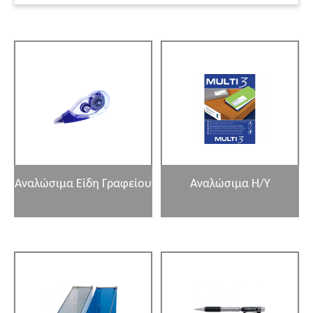
Αναλώσιμα Είδη Γραφείου
Αναλώσιμα Η/Υ