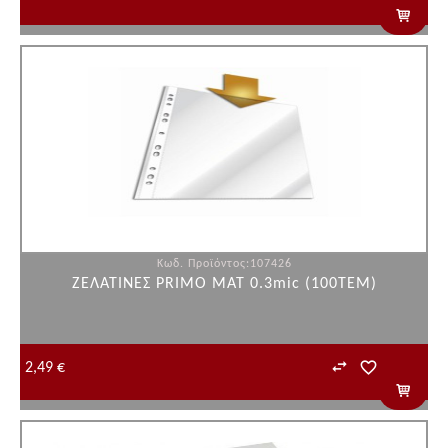
Κωδ. Προϊόντος:107426
ΖΕΛΑΤΙΝΕΣ PRIMO ΜΑΤ 0.3mic (100ΤΕΜ)
2,49 €