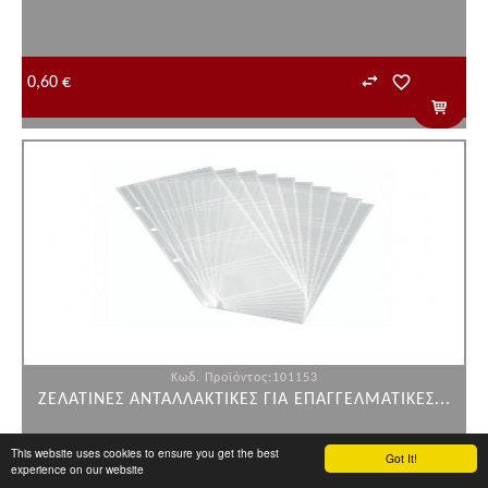
0,60 €
Κωδ. Προϊόντος:101153
ΖΕΛΑΤΙΝΕΣ ΑΝΤΑΛΛΑΚΤΙΚΕΣ ΓΙΑ ΕΠΑΓΓΕΛΜΑΤΙΚΕΣ...
This website uses cookies to ensure you get the best
Got It!
experience on our website