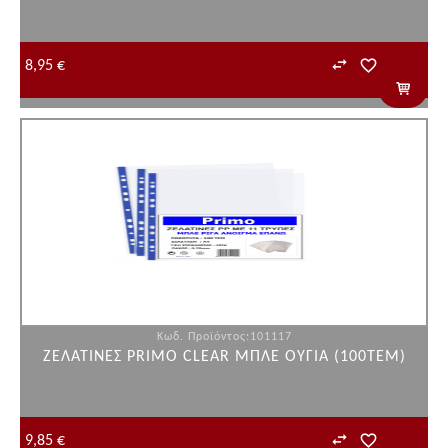
8,95 €
Κωδ. Προϊόντος:101117
ΖΕΛΑΤΙΝΕΣ PRIMO CLEAR ΜΠΛΕ ΟΥΓΙΑ (100ΤΕΜ)
9,85 €