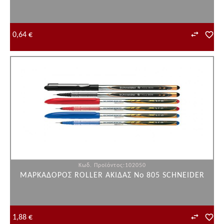
0,64 €
Κωδ. Προϊόντος:102050
ΜΑΡΚΑΔΟΡΟΣ ROLLER ΑΚΙΔΑΣ Νο 805 SCHNEIDER
1,88 €