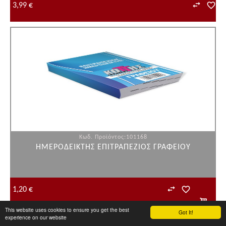
3,99 €
Κωδ. Προϊόντος:101168
ΗΜΕΡΟΔΕΙΚΤΗΣ ΕΠΙΤΡΑΠΕΖΙΟΣ ΓΡΑΦΕΙΟΥ
1,20 €
This website uses cookies to ensure you get the best
Got It!
experience on our website