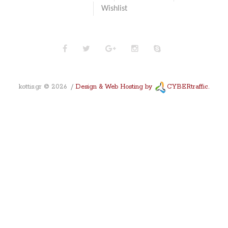
Wishlist
kottis.gr
©
2026
Design & Web Hosting by
CYBERtraffic.