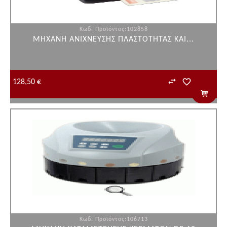
Κωδ. Προϊόντος:102858
ΜΗΧΑΝΗ ΑΝΙΧΝΕΥΣΗΣ ΠΛΑΣΤΟΤΗΤΑΣ ΚΑΙ...
128,50 €
Κωδ. Προϊόντος:106713