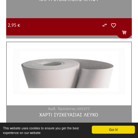
2,95 €
Κωδ. Προϊόντος:105377
ΧΑΡΤΙ ΣΥΣΚΕΥΑΣΙΑΣ ΛΕΥΚΟ
This website uses cookies to ensure you get the best
Got It!
experience on our website