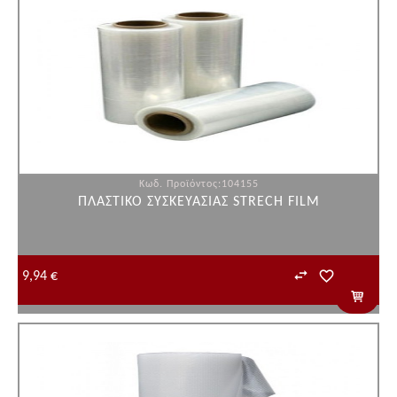
Κωδ. Προϊόντος:104155
ΠΛΑΣΤΙΚΟ ΣΥΣΚΕΥΑΣΙΑΣ STRECH FILM
9,94 €